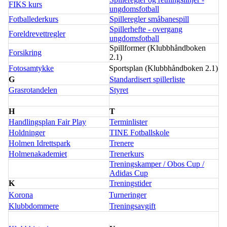
FIKS kurs
ungdomsfotball
Fotballederkurs
Spilleregler småbanespill
Spillerhefte - overgang
Foreldrevettregler
ungdomsfotball
Spillformer (Klubbhåndboken
Forsikring
2.1)
Fotosamtykke
Sportsplan (Klubbhåndboken 2.1)
G
Standardisert spillerliste
Grasrotandelen
Styret
H
T
Handlingsplan Fair Play
Terminlister
Holdninger
TINE Fotballskole
Holmen Idrettspark
Trenere
Holmenakademiet
Trenerkurs
Treningskamper / Obos Cup /
Adidas Cup
K
Treningstider
Korona
Turneringer
Klubbdommere
Treningsavgift