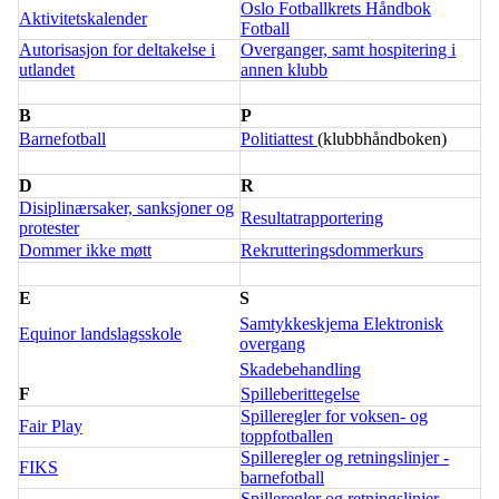
Oslo Fotballkrets Håndbok
Aktivitetskalender
Fotball
Autorisasjon for deltakelse i
Overganger, samt hospitering i
utlandet
annen klubb
B
P
Barnefotball
Politiattest
(klubbhåndboken)
D
R
Disiplinærsaker, sanksjoner og
Resultatrapportering
protester
Dommer ikke møtt
Rekrutteringsdommerkurs
E
S
Samtykkeskjema Elektronisk
Equinor landslagsskole
overgang
Skadebehandling
F
Spilleberittegelse
Spilleregler for voksen- og
Fair Play
toppfotballen
Spilleregler og retningslinjer -
FIKS
barnefotball
Spilleregler og retningslinjer -