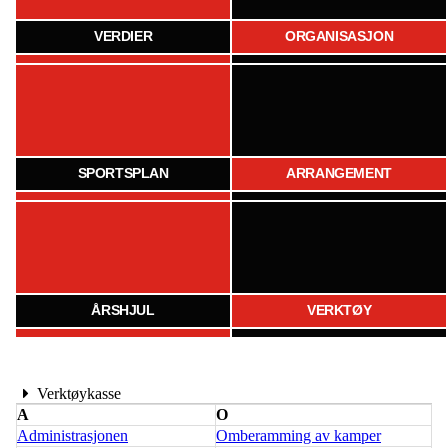
VERDIER
ORGANISASJON
SPORTSPLAN
ARRANGEMENT
ÅRSHJUL
VERKTØY
Verktøykasse
A
O
Administrasjonen
Omberamming av kamper