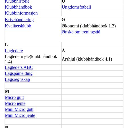
Klubbhistorie
U
Klubbhåndbok
Ungdomsfotball
Klubbinformasjon
Krisehåndtering
Ø
Kvalitetsklubb
Økonomi (klubbhåndbok 1.3)
Ønske om treningstid
L
Lagledere
Å
Lagledermøte(klubbhåndbok
Årshjul (klubbhåndbok 4.1)
1.4)
Lagleders ABC
Lagspåmelding
Lagsregnskap
M
Micro gutt
Micro jente
Mini Micro gutt
Mini Micro jente
N